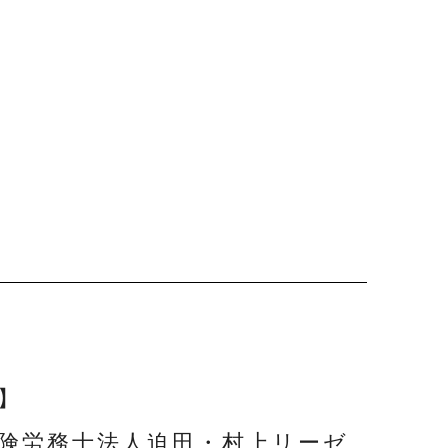
】
険労務士法人迫田・村上リーゼ