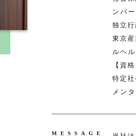
ンバー
独立行
東京産
ルヘル
【資格
特定社
メンタ
MESSAGE
当社は