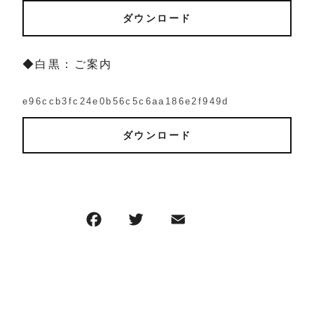
ダウンロード
◆白黒：ご案内
e96ccb3fc24e0b56c5c6aa186e2f949d
ダウンロード
F
T
E
共
a
w
m
有
c
it
ai
e
te
l
b
r