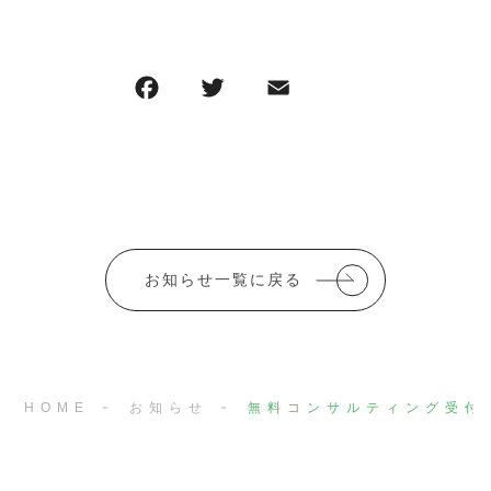
F
T
E
共
a
w
m
有
c
it
ai
e
te
l
b
r
o
お知らせ一覧に戻る
o
k
HOME
お知らせ
無料コンサルティング受付